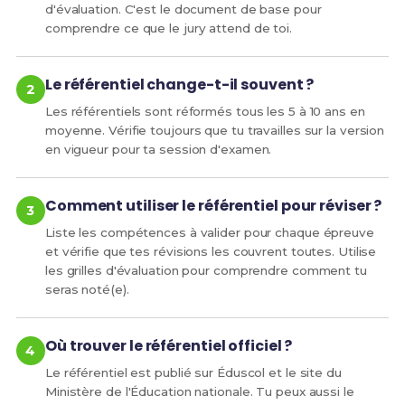
d'évaluation. C'est le document de base pour
Les horaires de formation sous statut scolaire
comprendre ce que le jury attend de toi.
applicables à la spécialité « métiers de l'accueil » de
baccalauréat professionnel sont fixés par l'annexe 1 de
Le référentiel change-t-il souvent ?
l'arrêté du 21 novembre 2018 susvisé en retenant les
enseignements d'économie-droit et de langue vivante
Les référentiels sont réformés tous les 5 à 10 ans en
B, et par l'annexe 2 du même arrêté en retenant que
moyenne. Vérifie toujours que tu travailles sur la version
cette spécialité relève du secteur des services.
en vigueur pour ta session d'examen.
La durée de la formation en milieu professionnel au titre
de la préparation de la spécialité « métiers de l'accueil »
Comment utiliser le référentiel pour réviser ?
de baccalauréat professionnel est de 22 semaines
incluant la durée nécessaire à la validation du diplôme
Liste les compétences à valider pour chaque épreuve
intermédiaire. Les modalités, l'organisation et les
et vérifie que tes révisions les couvrent toutes. Utilise
objectifs de cette formation sont définis en annexe III
les grilles d'évaluation pour comprendre comment tu
du présent arrêté.
seras noté(e).
Article 5
Où trouver le référentiel officiel ?
Pour chaque session d'examen, le ministre chargé de
Le référentiel est publié sur Éduscol et le site du
l'éducation nationale arrête la date de clôture des
Ministère de l'Éducation nationale. Tu peux aussi le