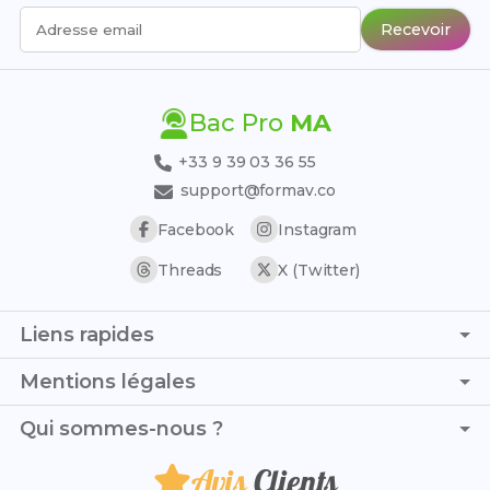
Recevoir
Adresse email
Bac Pro
MA
+33 9 39 03 36 55
support@formav.co
Facebook
Instagram
Threads
X (Twitter)
Liens rapides
Page d'accueil
Mentions légales
Simulateur de notes
C.G.V. - C.G.U.
Qui sommes-nous ?
Trouver son stage
Politique de confidentialité
Trouver son alternance
Avis
Clients
Je suis Justine et, avec Simon, nous mettons toute notre
Politique de remboursement