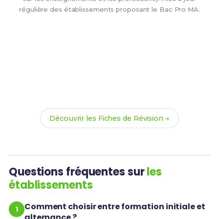
régulière des établissements proposant le Bac Pro MA.
Tu as trouvé ton établissement ?
Maintenant, prépare-toi à réussir ton Bac Pro MA
avec nos
165 Fiches de Révision
. Le meilleur moyen
d'arriver prêt(e) dès la rentrée !
Découvrir les Fiches de Révision →
Questions fréquentes sur
les
établissements
Comment choisir entre formation initiale et
alternance ?