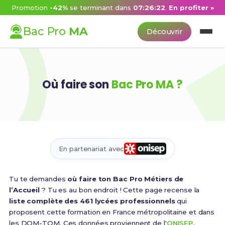
Promotion
-42%
se terminant dans
07:26:22
.
En profiter »
Bac Pro
MA
Découvrir
Où faire son
Bac Pro MA ?
En partenariat avec
Tu te demandes
où faire ton Bac Pro Métiers de
l’Accueil
? Tu es au bon endroit ! Cette page recense la
liste complète des 461 lycées professionnels
qui
proposent cette formation en France métropolitaine et dans
les DOM-TOM. Ces données proviennent de l'
ONISEP
,