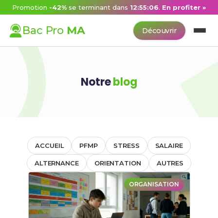
Promotion
-42%
se terminant dans
12:55:06
.
En profiter »
Bac Pro
MA
Découvrir
Notre
blog
ACCUEIL
PFMP
STRESS
SALAIRE
ALTERNANCE
ORIENTATION
AUTRES
ORGANISATION